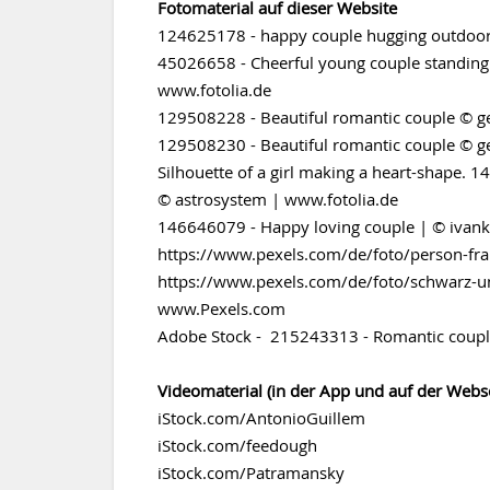
Fotomaterial auf dieser Website
124625178 - happy couple hugging outdoors
45026658 - Cheerful young couple standing
www.fotolia.de
129508228 - Beautiful romantic couple © g
129508230 - Beautiful romantic couple © g
Silhouette of a girl making a heart-shape. 1
© astrosystem | www.fotolia.de
146646079 - Happy loving couple | © ivank
https://www.pexels.com/de/foto/person-fr
https://www.pexels.com/de/foto/schwarz-u
www.Pexels.com
Adobe Stock - 215243313 - Romantic couple
Videomaterial (in der App und auf der Webse
iStock.com/AntonioGuillem
iStock.com/feedough
iStock.com/Patramansky