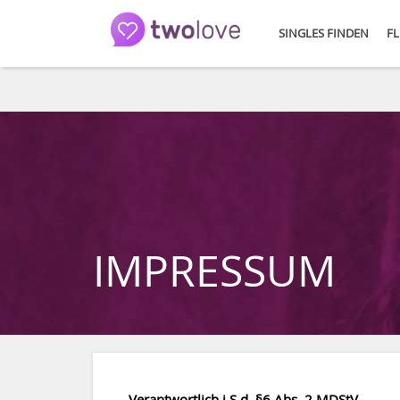
SINGLES FINDEN
FL
IMPRESSUM
Verantwortlich i.S.d. §6 Abs. 2 MDStV