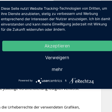
fremde Internetseiten, die außerhalb des
Diese Seite nutzt Website Tracking-Technologien von Dritten, um
würde eine Haftungsverpflichtung ausschließlich in
ihre Dienste anzubieten, stetig zu verbessern und Werbung
entsprechend der Interessen der Nutzer anzuzeigen. Ich bin damit
von den Inhalten Kenntnis hat und es ihm technisch
einverstanden und kann meine Einwilligung jederzeit mit Wirkung
Falle rechtswidriger Inhalte zu verhindern. Der
für die Zukunft widerrufen oder ändern.
 Zeitpunkt der Linksetzung die entsprechenden
waren. Der Autor hat keinerlei Einfluss auf die
die Inhalte der gelinkten/verknüpften Seiten. Deshalb
Akzeptieren
allen Inhalten aller gelinkten /verknüpften Seiten, die
 Feststellung gilt für alle innerhalb des eigenen
Verweigern
eise sowie für Fremdeinträge in vom Autor
mehr
n und Mailinglisten. Für illegale, fehlerhafte oder
aus der Nutzung oder Nichtnutzung solcherart
Powered by
&
t allein der Anbieter der Seite, auf welche verwiesen
e jeweilige Veröffentlichung lediglich verweist.
nen die Urheberrechte der verwendeten Grafiken,