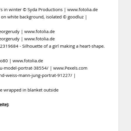
 in winter © Syda Productions | www.fotolia.de
 on white background, isolated © goodluz |
eorgerudy | www.fotolia.de
eorgerudy | www.fotolia.de
42319684 - Silhouette of a girl making a heart-shape.
o80 | www.fotolia.de
au-model-portrat-38554/ | www.Pexels.com
nd-weiss-mann-jung-portrat-91227/ |
 wrapped in blanket outside
ite):