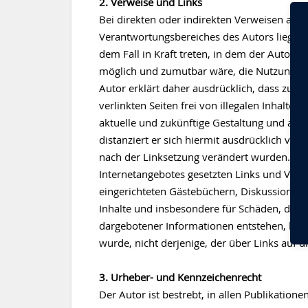
2. Verweise und Links
Bei direkten oder indirekten Verweisen auf 
Verantwortungsbereiches des Autors liegen, 
dem Fall in Kraft treten, in dem der Autor 
möglich und zumutbar wäre, die Nutzung im 
Autor erklärt daher ausdrücklich, dass zum
verlinkten Seiten frei von illegalen Inhalten 
aktuelle und zukünftige Gestaltung und auf 
distanziert er sich hiermit ausdrücklich von 
nach der Linksetzung verändert wurden. Diese
Internetangebotes gesetzten Links und Verw
eingerichteten Gästebüchern, Diskussionsfore
Inhalte und insbesondere für Schäden, die 
dargebotener Informationen entstehen, hafte
wurde, nicht derjenige, der über Links auf di
3. Urheber- und Kennzeichenrecht
Der Autor ist bestrebt, in allen Publikatio